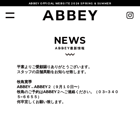
ABBEY OFFICIAL WEBSITE
2026 SPRING & SUMMER
NEWS
ABBEY最新情報
平素よりご愛顧賜りありがとうございます。
スタッフの店舗異動をお知らせ致します。
牧島寛季
ABBEY→ABBEY２（９月１０日〜）
牧島のご予約はABBEY２へご連絡ください。（０３–３４０
５–６６５５）
何卒宜しくお願い致します。