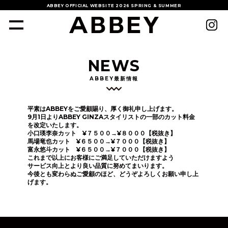
ABBEY OFFICIAL WEBSITE
2026 SPRING & SUMMER
NEWS
ABBEY最新情報
平素はABBEYをご愛顧賜り、厚く御礼申し上げます。
9月1日よりABBEY GINZAスタイリストの一部のカット料金
を改定いたします。
小口瑛李奈カット ¥７５００→¥８０００【税抜き】
馬場竜也カット ¥６５００→¥７０００【税抜き】
富永悠斗カット ¥６５００→¥７０００【税抜き】
これまで以上にお客様にご満足していただけますよう
サービス向上とより良い品質に努めてまいります。
今後とも変わらぬご愛顧のほど、どうぞよろしくお願い申し上
げます。