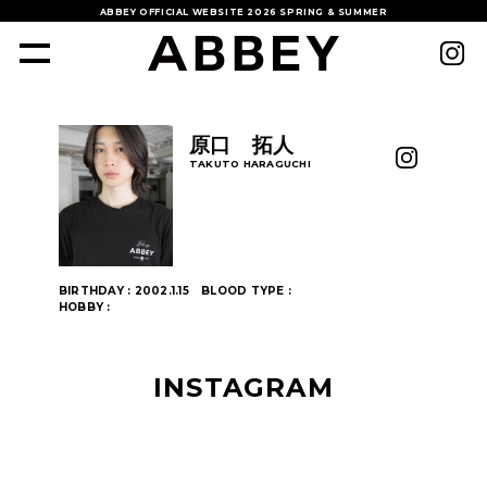
ABBEY OFFICIAL WEBSITE
2026 SPRING & SUMMER
原口 拓人
TAKUTO HARAGUCHI
BIRTHDAY : 2002.1.15
BLOOD TYPE :
HOBBY :
INSTAGRAM