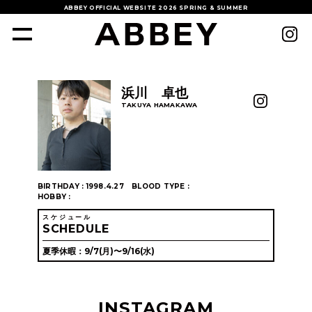
ABBEY OFFICIAL WEBSITE
2026 SPRING & SUMMER
浜川 卓也
TAKUYA HAMAKAWA
BIRTHDAY : 1998.4.27
BLOOD TYPE :
HOBBY :
スケジュール
SCHEDULE
夏季休暇：9/7(月)〜9/16(水)
INSTAGRAM